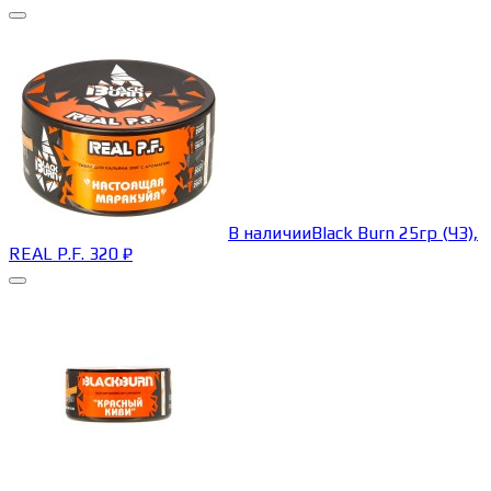
В наличии
Black Burn 25гр (ЧЗ),
REAL P.F.
320
₽