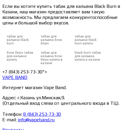
Если вы хотите купить табак для кальяна Black Burn в
Казани, наш магазин предоставляет вам такую
возможность. Мы предлагаем конкурентоспособные
цены и большой выбор вкусов.
табак для
табак для
табак для
кальяна black
кальяна блэк
кальяна black
burn
берн
burn купить
блэк берн табак
табак для
black burn табак
для кальяна
кальяна блэк
для кальяна
купить
берн купить в
купить в казани
казани
+7 (843) 253-73-30">
VAPE BAND
Интернет магазин Vape Band.
Адрес: г.Казань ул.Минская,9.
(Отдельный вход слева от центрального входа в ТЦ).
Телефон:
8 (843) 253-73-30
E-mail:
info@vapeband.ru
Контакты