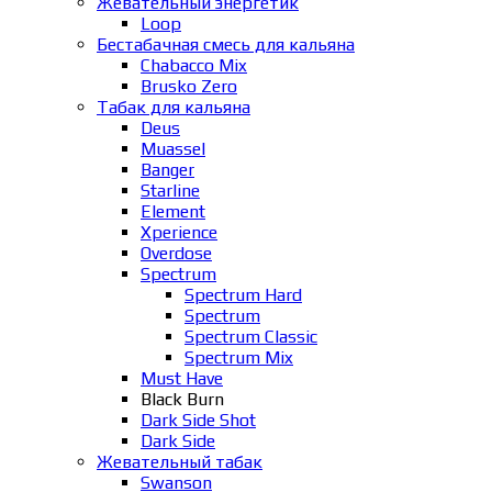
Жевательный энергетик
Loop
Бестабачная смесь для кальяна
Chabacco Mix
Brusko Zero
Табак для кальяна
Deus
Muassel
Banger
Starline
Element
Xperience
Overdose
Spectrum
Spectrum Hard
Spectrum
Spectrum Classic
Spectrum Mix
Must Have
Black Burn
Dark Side Shot
Dark Side
Жевательный табак
Swanson