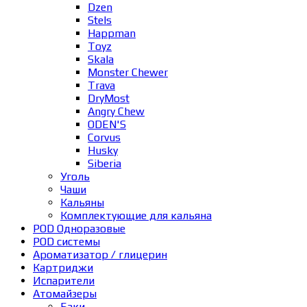
Dzen
Stels
Happman
Toyz
Skala
Monster Chewer
Trava
DryMost
Angry Chew
ODEN'S
Corvus
Husky
Siberia
Уголь
Чаши
Кальяны
Комплектующие для кальяна
POD Одноразовые
POD системы
Ароматизатор / глицерин
Картриджи
Испарители
Атомайзеры
Баки