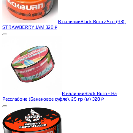
В наличии
Black Burn 25гр (ЧЗ),
STRAWBERRY JAM
320
₽
В наличии
Black Burn - На
Расслабоне (Банановое суфле), 25 гр (м)
320
₽