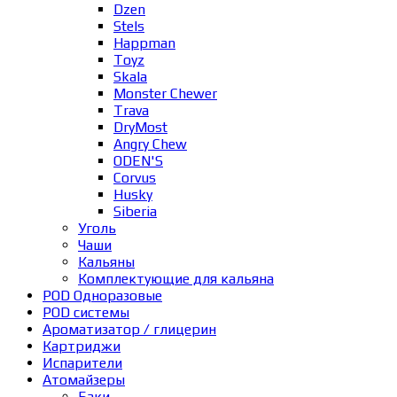
Dzen
Stels
Happman
Toyz
Skala
Monster Chewer
Trava
DryMost
Angry Chew
ODEN'S
Corvus
Husky
Siberia
Уголь
Чаши
Кальяны
Комплектующие для кальяна
POD Одноразовые
POD системы
Ароматизатор / глицерин
Картриджи
Испарители
Атомайзеры
Баки