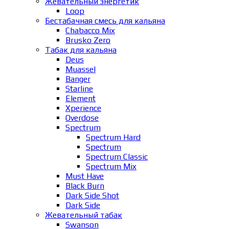
Жевательный энергетик
Loop
Бестабачная смесь для кальяна
Chabacco Mix
Brusko Zero
Табак для кальяна
Deus
Muassel
Banger
Starline
Element
Xperience
Overdose
Spectrum
Spectrum Hard
Spectrum
Spectrum Classic
Spectrum Mix
Must Have
Black Burn
Dark Side Shot
Dark Side
Жевательный табак
Swanson