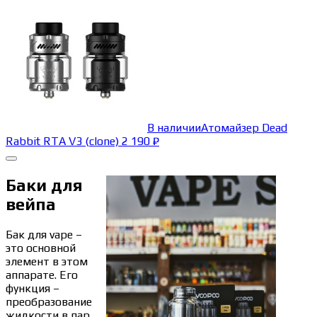
В наличии
Атомайзер Dead
Rabbit RTA V3 (clone)
2 190
₽
Баки для
вейпа
Бак для vape –
это основной
элемент в этом
аппарате. Его
функция –
преобразование
жидкости в пар.