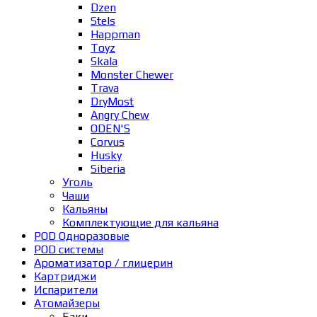
Dzen
Stels
Happman
Toyz
Skala
Monster Chewer
Trava
DryMost
Angry Chew
ODEN'S
Corvus
Husky
Siberia
Уголь
Чаши
Кальяны
Комплектующие для кальяна
POD Одноразовые
POD системы
Ароматизатор / глицерин
Картриджи
Испарители
Атомайзеры
Баки