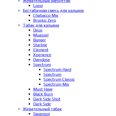
Жевательный энергетик
Loop
Бестабачная смесь для кальяна
Chabacco Mix
Brusko Zero
Табак для кальяна
Deus
Muassel
Banger
Starline
Element
Xperience
Overdose
Spectrum
Spectrum Hard
Spectrum
Spectrum Classic
Spectrum Mix
Must Have
Black Burn
Dark Side Shot
Dark Side
Жевательный табак
Swanson