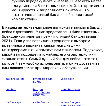
лучшую передачу вкуса и навала. В базе есть места
для установки 6-витковых спиралей, которые легко
монтируются и закрепляются винтами. Это
достаточно дешевый бак для вейпа для такой
комплектации.
В нашем интернет-магазине вы можете заказать бак для
вейпа с доставкой. У нас представлены баки известных
брендов-номинантов премии «лучший бак для вейпа
2021». Если у вас появились трудности с выбором
правильного варианта, свяжитесь с нашими
менеджерами и они помогут вам с выбором. Подскажут,
какой вам подойдет атомайзер, его характеристики,
сколько стоит. Самый лучший бак для вейпа – это тот,
который вам удобно использовать, и он не доставляет
вам лишних забот при заправке и обслуживании.
бак для вейпа
купить бак для
vape баки
вейпа
pod бак
бак для
вейп бак цена
электронной
сигареты
rta бак vape
вейп бак rta
купить бак для
вейпа в казани