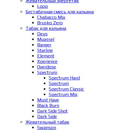
Жевательный энергетик
Loop
Бестабачная смесь для кальяна
Chabacco Mix
Brusko Zero
Табак для кальяна
Deus
Muassel
Banger
Starline
Element
Xperience
Overdose
Spectrum
Spectrum Hard
Spectrum
Spectrum Classic
Spectrum Mix
Must Have
Black Burn
Dark Side Shot
Dark Side
Жевательный табак
Swanson