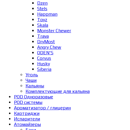
Dzen
Stels
Happman
Toyz
Skala
Monster Chewer
Trava
DryMost
Angry Chew
ODEN'S
Corvus
Husky
Siberia
Уголь
Чаши
Кальяны
Комплектующие для кальяна
POD Одноразовые
POD системы
Ароматизатор / глицерин
Картриджи
Испарители
Атомайзеры
Баки