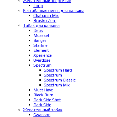
Жевательный энергетик
Loop
Бестабачная смесь для кальяна
Chabacco Mix
Brusko Zero
Табак для кальяна
Deus
Muassel
Banger
Starline
Element
Xperience
Overdose
Spectrum
Spectrum Hard
Spectrum
Spectrum Classic
Spectrum Mix
Must Have
Black Burn
Dark Side Shot
Dark Side
Жевательный табак
Swanson