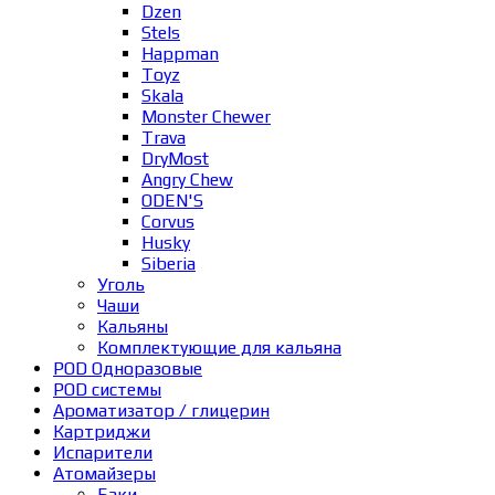
Dzen
Stels
Happman
Toyz
Skala
Monster Chewer
Trava
DryMost
Angry Chew
ODEN'S
Corvus
Husky
Siberia
Уголь
Чаши
Кальяны
Комплектующие для кальяна
POD Одноразовые
POD системы
Ароматизатор / глицерин
Картриджи
Испарители
Атомайзеры
Баки