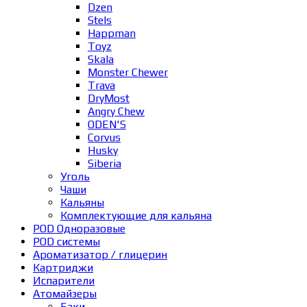
Dzen
Stels
Happman
Toyz
Skala
Monster Chewer
Trava
DryMost
Angry Chew
ODEN'S
Corvus
Husky
Siberia
Уголь
Чаши
Кальяны
Комплектующие для кальяна
POD Одноразовые
POD системы
Ароматизатор / глицерин
Картриджи
Испарители
Атомайзеры
Баки