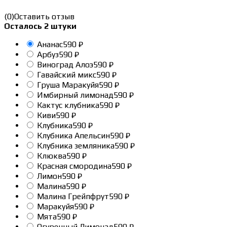
(0)
Оставить отзыв
Осталось 2 штуки
Ананас
590
₽
Арбуз
590
₽
Виноград Алоэ
590
₽
Гавайский микс
590
₽
Груша Маракуйя
590
₽
Имбирный лимонад
590
₽
Кактус клубника
590
₽
Киви
590
₽
Клубника
590
₽
Клубника Апельсин
590
₽
Клубника земляника
590
₽
Клюква
590
₽
Красная смородина
590
₽
Лимон
590
₽
Малина
590
₽
Малина Грейпфрут
590
₽
Маракуйя
590
₽
Мята
590
₽
Огуречный Лимонад
590
₽