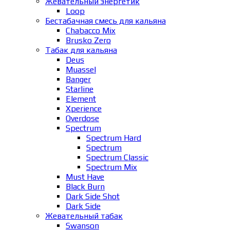
Жевательный энергетик
Loop
Бестабачная смесь для кальяна
Chabacco Mix
Brusko Zero
Табак для кальяна
Deus
Muassel
Banger
Starline
Element
Xperience
Overdose
Spectrum
Spectrum Hard
Spectrum
Spectrum Classic
Spectrum Mix
Must Have
Black Burn
Dark Side Shot
Dark Side
Жевательный табак
Swanson